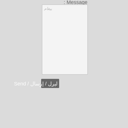
Message :
پیغام
لېږل / إرسال / Send